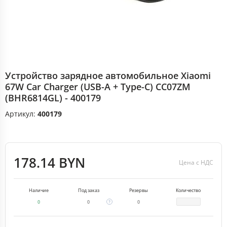
Устройство зарядное автомобильное Xiaomi
67W Car Charger (USB-A + Type-C) CC07ZM
(BHR6814GL) - 400179
Артикул:
400179
178.14 BYN
Цена с НДС
Наличие
Под заказ
Резервы
Количество
0
0
0