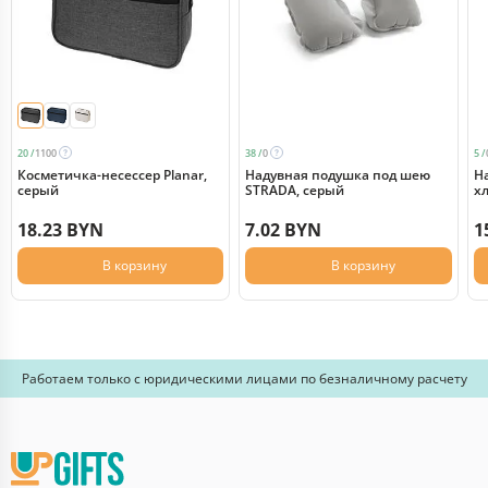
20 /
1100
38 /
0
5 /
Косметичка-несессер Planar,
Надувная подушка под шею
Н
серый
STRADA, серый
х
18.23 BYN
7.02 BYN
1
В корзину
В корзину
Работаем только с юридическими лицами по безналичному расчету