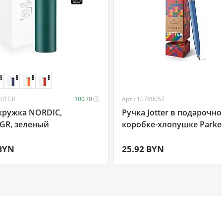
N01GR
100 /
0
Арт.: 10780052
ка NORDIC,
Ручка Jotter в подарочн
GR, зеленый
коробке-хлопушке Parke
запатентованным стерж
Quick Flow, серебристы
 BYN
25.92 BYN