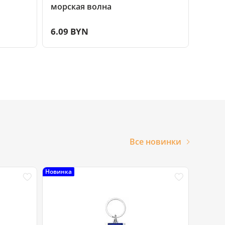
морская волна
серы
6.09 BYN
25.3
Все новинки
Новинка
Новинка