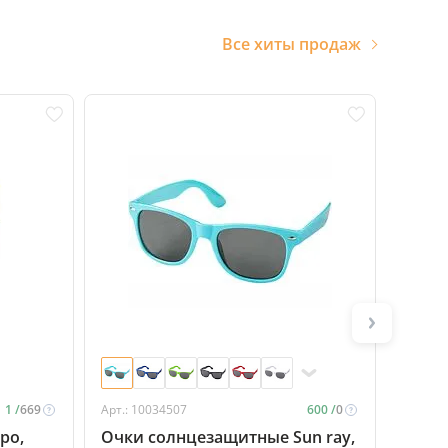
Все хиты продаж
1 /
669
Арт.: 10034507
600 /
0
Арт.: 1
ро,
Очки солнцезащитные Sun ray,
Конфе