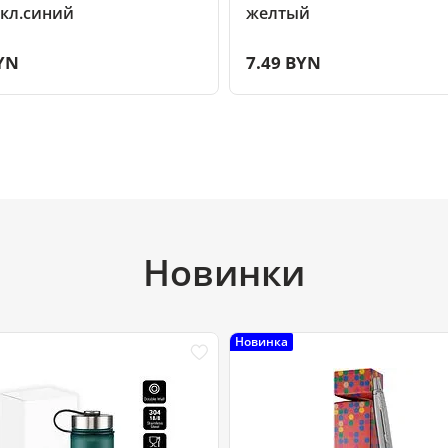
, кл.синий
желтый
YN
7.49 BYN
Новинки
Новинка