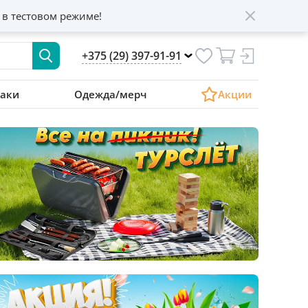
 в тестовом режиме!
+375 (29) 397-91-91
аки
Одежда/мерч
Акции