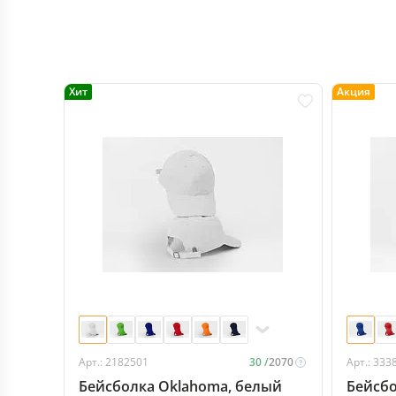
Хит
Акция
Арт.: 2182501
30 /
2070
Арт.: 333
Бейсболка Oklahoma, белый
Бейсбо