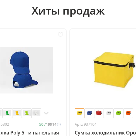
Хиты продаж
85302
50 /
19914
Арт.: 937104
лка Poly 5-ти панельная
Сумка-холодильник Оро