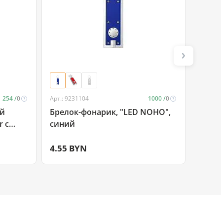
254 /
0
Арт.: 9231104
1000 /
0
Арт.: 3
ой
Брелок-фонарик, "LED NOHO",
Рамка
r с
синий
мета
нем
сере
й/синий
4.55 BYN
19.7