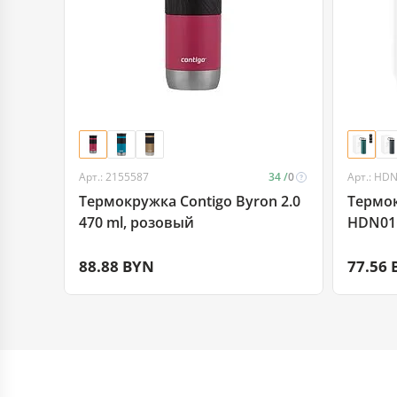
Арт.: 2155587
34 /
0
Арт.: HD
Термокружка Contigo Byron 2.0
Термокруж
470 ml, розовый
HDN01
88.88 BYN
77.56