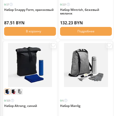
0/
27
0/
221
Набор Snappy Form, оранжевый
Набор Wintrish, бежевый
меланж
87.51 BYN
132.23 BYN
В корзину
Подробнее
0/
325
0/
6
Набор Altrang, синий
Набор Manlig