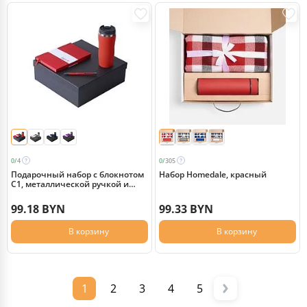
0/
4
0/
305
Подарочный набор с блокнотом
Набор Homedale, красный
С1, металлической ручкой и
термокружкой, красный
99.18 BYN
99.33 BYN
В корзину
В корзину
1
2
3
4
5