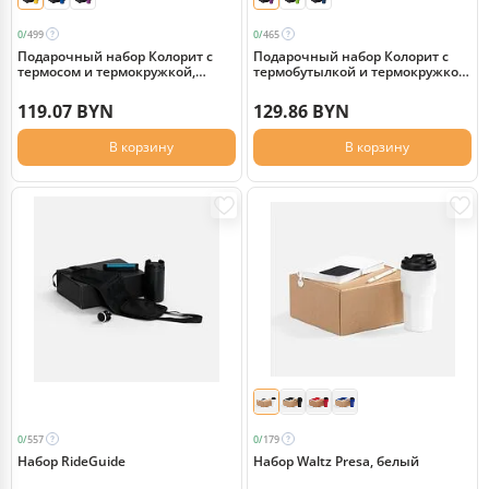
0/
499
0/
465
Подарочный набор Колорит с
Подарочный набор Колорит с
термосом и термокружкой,
термобутылкой и термокружкой,
желтый
фиолетовый
119.07 BYN
129.86 BYN
В корзину
В корзину
0/
557
0/
179
Набор RideGuide
Набор Waltz Presa, белый