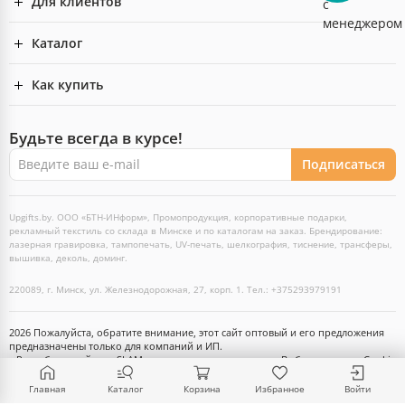
Для клиентов
Каталог
Как купить
Будьте всегда в курсе!
Подписаться
Upgifts.by. ООО «БТН-ИНформ», Промопродукция, корпоративные подарки,
рекламный текстиль со склада в Минске и по каталогам на заказ. Брендирование:
лазерная гравировка, тампопечать, UV-печать, шелкография, тиснение, трансферы,
вышивка, деколь, доминг.
220089, г. Минск, ул. Железнодорожная, 27, корп. 1. Тел.: +375293979191
2026 Пожалуйста, обратите внимание, этот сайт оптовый и его предложения
предназначены только для компаний и ИП.
Разработка сайта — SLAM
Выбор настроек Cookie
Главная
Каталог
Корзина
Избранное
Войти