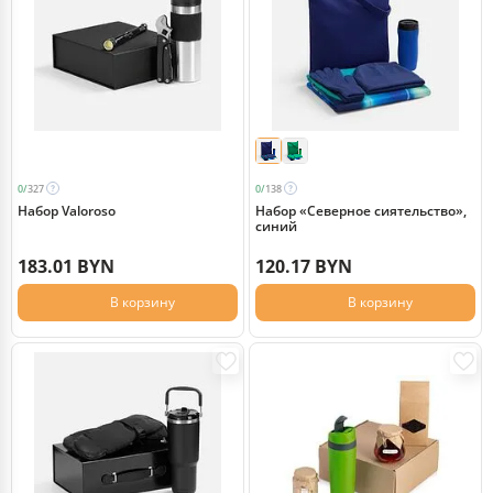
0/
327
0/
138
Набор Valoroso
Набор «Северное сиятельство»,
синий
183.01 BYN
120.17 BYN
В корзину
В корзину