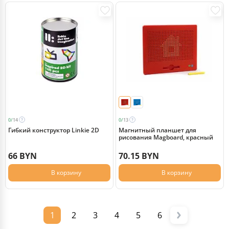
0/
14
0/
13
Гибкий конструктор Linkie 2D
Магнитный планшет для
рисования Magboard, красный
66 BYN
70.15 BYN
В корзину
В корзину
1
2
3
4
5
6