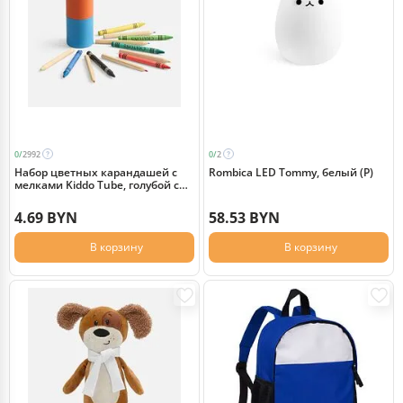
0/
2992
0/
2
Набор цветных карандашей с
Rombica LED Tommy, белый (Р)
мелками Kiddo Tube, голубой с
оранжевым
4.69 BYN
58.53 BYN
В корзину
В корзину