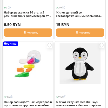
8/
0
0/
299
Набор: раскраска 16 стр. и 5
Жилет детский со
разноцветных фломастеров от
светоотражающими элементами
Hello Kitty, разноцветный
CO-1д, желтый неон
6.50 BYN
15 BYN
В корзину
В корзину
Новинка
0/
386
0/
1958
Набор разноцветных маркеров в
Мягкая игрушка Beastie Toys,
прозрачном круглом контейнере
пингвиненок с белым шарфом