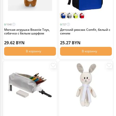
0/
1540
0/
727
Мягкая игрушка Beastie Toys,
Детский рюкзак Comfit, белый с
собачка с белым шарфом
синим
29.62 BYN
25.27 BYN
В корзину
В корзину