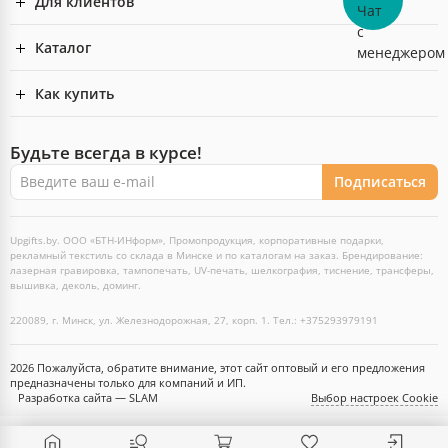
Для клиентов
Каталог
Как купить
Будьте всегда в курсе!
Подписаться
Upgifts.by. ООО «БТН-ИНформ», Промопродукция, корпоративные подарки,
рекламный текстиль со склада в Минске и по каталогам на заказ. Брендирование:
лазерная гравировка, тампопечать, UV-печать, шелкография, тиснение, трансферы,
вышивка, деколь, доминг.
220089, г. Минск, ул. Железнодорожная, 27, корп. 1. Тел.: +375293979191
2026 Пожалуйста, обратите внимание, этот сайт оптовый и его предложения
предназначены только для компаний и ИП.
Разработка сайта — SLAM
Выбор настроек Cookie