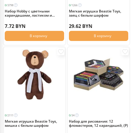
0/
3798
0/
1266
Набор Hobby с цветными
Мягкая игрушка Beastie Toys,
карандашами, ластиком и
заяц с белым шарфом
точилкой, белый
7.72 BYN
29.62 BYN
В корзину
В корзину
0/
2111
0/
34
Мягкая игрушка Beastie Toys,
Набор для рисования: 12
мишка с белым шарфом
фломастеров, 12 карандашей, (Р)