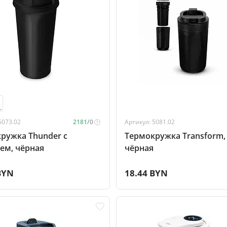
5073.02
2181/
0
Артикул: 5081.02
ружка Thunder с
Термокружка Transform,
ем, чёрная
чёрная
BYN
18.44 BYN