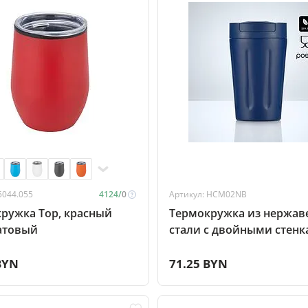
5044.055
4124/
0
Артикул: HCM02NB
ружка Top, красный
Термокружка из нержа
атовый
стали с двойными стенк
350мл, темно-синий
BYN
71.25 BYN