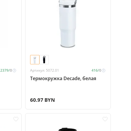
2379/
0
Артикул: 5072.01
416/
0
Термокружка Decade, белая
60.97 BYN