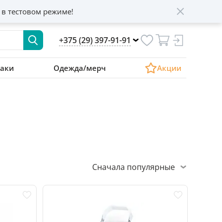
 в тестовом режиме!
+375 (29) 397-91-91
аки
Одежда/мерч
Акции
Сначала популярные