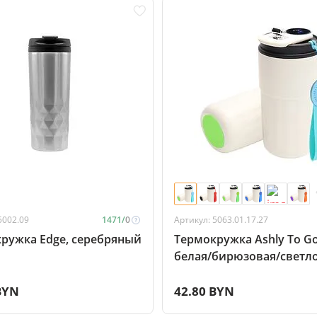
5002.09
1471/
0
Артикул: 5063.01.17.27
ружка Edge, серебряный
Термокружка Ashly To Go
белая/бирюзовая/светло
зелёная
BYN
42.80 BYN