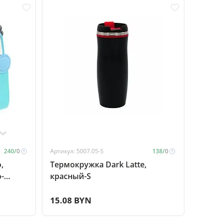
240/
0
Артикул: 5007.05-S
138/
0
,
Термокружка Dark Latte,
-
красный-S
15.08 BYN