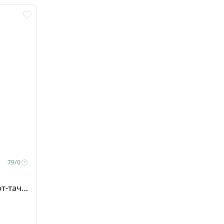
79/
0
т-тач,