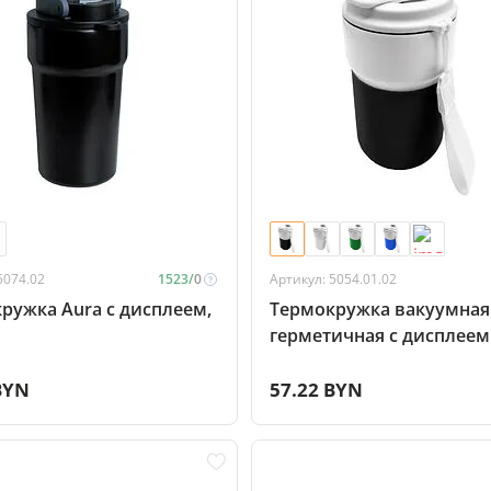
5074.02
1523/
0
Артикул: 5054.01.02
ружка Aura с дисплеем,
Термокружка вакуумная
герметичная с дисплеем 
To Go, белый/чёрный
BYN
57.22 BYN