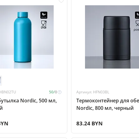
 HBN02TU
50/
0
Артикул: HFN03BL
утылка Nordic, 500 мл,
Термоконтейнер для об
й
Nordic, 800 мл, черный
BYN
83.24 BYN