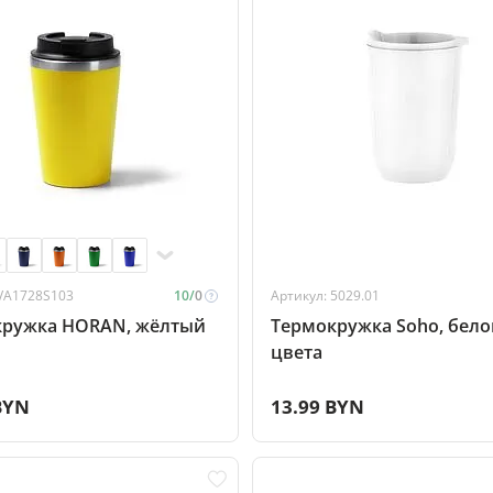
 VA1728S103
10/
0
Артикул: 5029.01
кружка HORAN, жёлтый
Термокружка Soho, бело
цвета
BYN
13.99 BYN