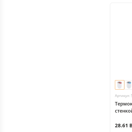
Артикул: 
Термок
стенкой
красна
28.61 