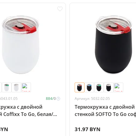
5043.01.05
884/
0
Артикул: 5032.02.05
ружка с двойной
Термокружка с двойной
 Coffixx To Go, белая/
стенкой SOFTO To Go соф
я
черная/красная
BYN
31.97 BYN