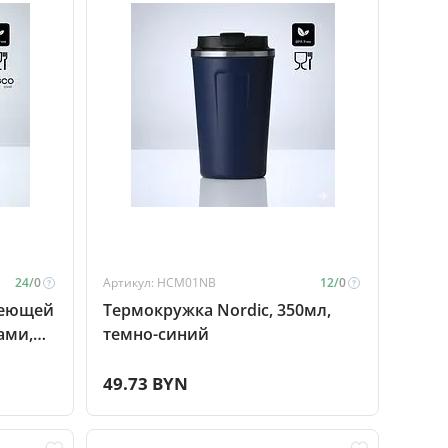
24/
0
Артикул: HCM01NB
12/
0
веющей
Термокружка Nordic, 350мл,
ами,
темно-синий
49.73 BYN