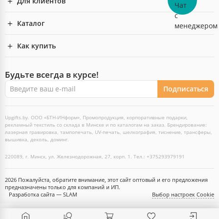
Для клиентов
Каталог
Как купить
Будьте всегда в курсе!
Подписаться
Upgifts.by. ООО «БТН-ИНформ», Промопродукция, корпоративные подарки,
рекламный текстиль со склада в Минске и по каталогам на заказ. Брендирование:
лазерная гравировка, тампопечать, UV-печать, шелкография, тиснение, трансферы,
вышивка, деколь, доминг.
220089, г. Минск, ул. Железнодорожная, 27, корп. 1. Тел.: +375293979191
2026 Пожалуйста, обратите внимание, этот сайт оптовый и его предложения
предназначены только для компаний и ИП.
Разработка сайта — SLAM
Выбор настроек Cookie