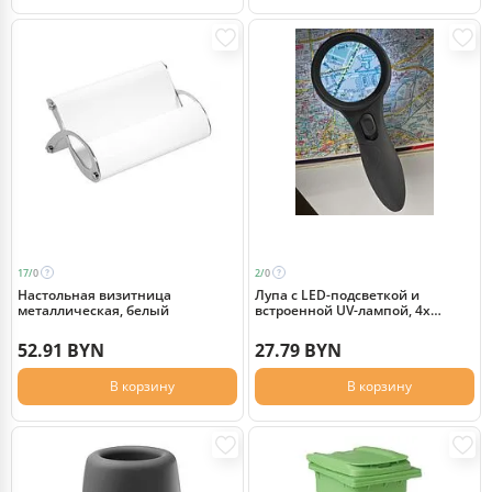
17/
0
2/
0
Настольная визитница
Лупа с LED-подсветкой и
металлическая, белый
встроенной UV-лампой, 4х
увеличение, черный
52.91 BYN
27.79 BYN
В корзину
В корзину