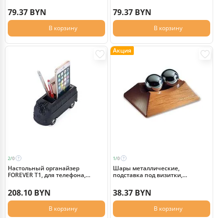
79.37 BYN
79.37 BYN
В корзину
В корзину
Акция
2/
0
1/
0
Настольный органайзер
Шары металлические,
FOREVER T1, для телефона,
подставка под визитки,
визиток, ручек, скрепок и других
антистресс c настольной
мелочей, черный
деревянной подставкой,
208.10 BYN
38.37 BYN
коричневый
В корзину
В корзину