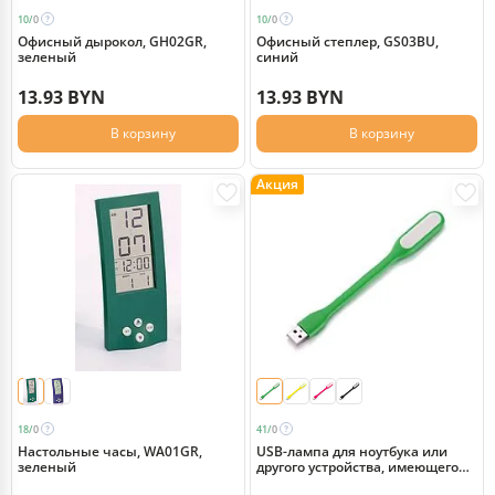
10/
0
10/
0
Офисный дырокол, GH02GR,
Офисный степлер, GS03BU,
зеленый
синий
13.93 BYN
13.93 BYN
В корзину
В корзину
Акция
18/
0
41/
0
Настольные часы, WA01GR,
USB-лампа для ноутбука или
зеленый
другого устройства, имеющего
USB-порт, зеленый