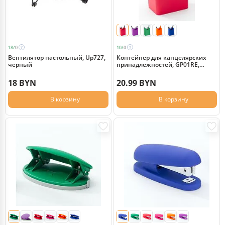
18/
0
10/
0
Вентилятор настольный, Up727,
Контейнер для канцелярских
черный
принадлежностей, GP01RE,
красный
18 BYN
20.99 BYN
В корзину
В корзину