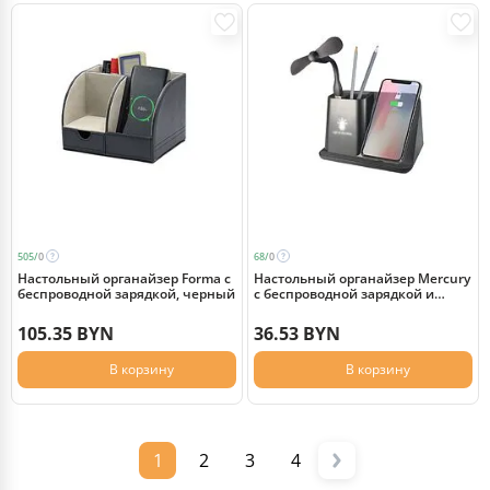
505/
0
68/
0
Настольный органайзер Forma c
Настольный органайзер Mercury
беспроводной зарядкой, черный
c беспроводной зарядкой и
вентилятором
105.35 BYN
36.53 BYN
В корзину
В корзину
1
2
3
4