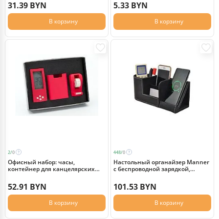
31.39 BYN
5.33 BYN
В корзину
В корзину
2/
0
448/
0
Офисный набор: часы,
Настольный органайзер Manner
контейнер для канцелярских
c беспроводной зарядкой,
принадлежностей, диспенсер
черный
для скотча, красный
52.91 BYN
101.53 BYN
В корзину
В корзину