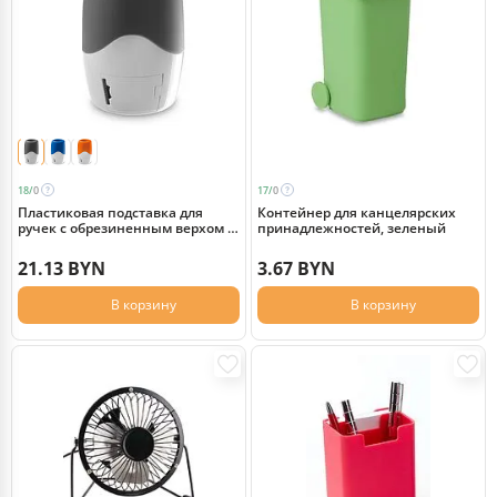
18/
0
17/
0
Пластиковая подставка для
Контейнер для канцелярских
ручек с обрезиненным верхом и
принадлежностей, зеленый
спрятанным в нижней части
диспенсером для скотча,
21.13 BYN
3.67 BYN
черный
В корзину
В корзину