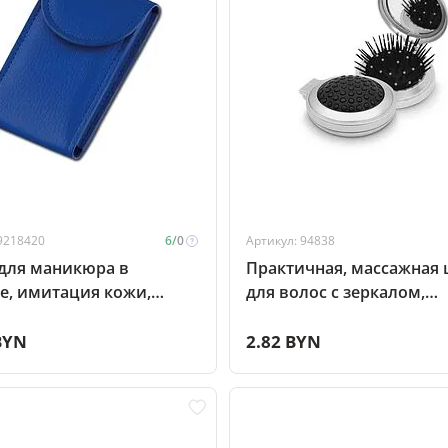
9218420
6/
0
Артикул: 94838
для маникюра в
Практичная, массажная 
е, имитация кожи,
для волос с зеркалом,
серебристый
BYN
2.82 BYN