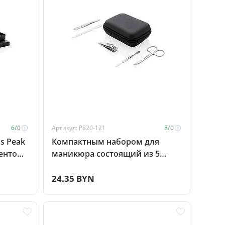
6/
0
Артикул: P820-121
8/
0
s Peak
Компактным набором для
ентов,
маникюра состоящий из 5
предметов, черный
24.35 BYN