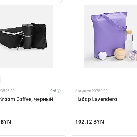
23506.30
0/
6
Артикул: 20789.00
Kroom Coffee, черный
Набор Lavendero
 BYN
102.12 BYN