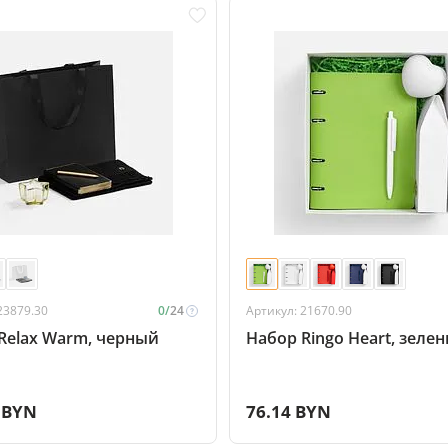
23879.30
0/
24
Артикул: 21670.90
Relax Warm, черный
Набор Ringo Heart, зеле
 BYN
76.14 BYN