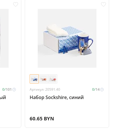
0/
101
Артикул: 20591.40
0/
14
ный
Набор Sockshire, синий
60.65 BYN