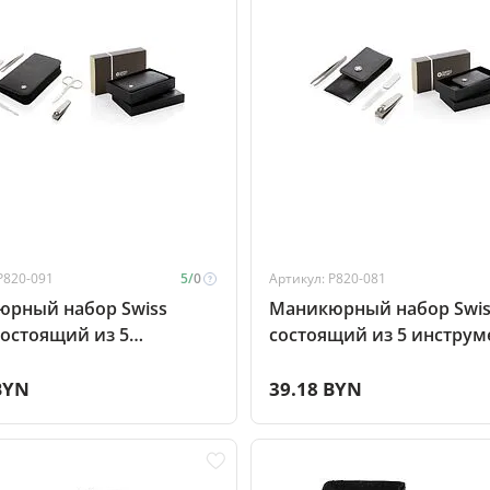
P820-091
5/
0
Артикул: P820-081
рный набор Swiss
Маникюрный набор Swis
состоящий из 5
состоящий из 5 инструм
ментов, черный
черный
BYN
39.18 BYN