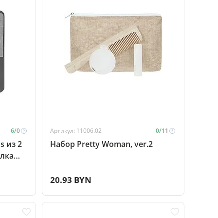
6/
0
Артикул: 11006.02
0/
11
s из 2
Набор Pretty Woman, ver.2
илка
ющей
рный
20.93 BYN