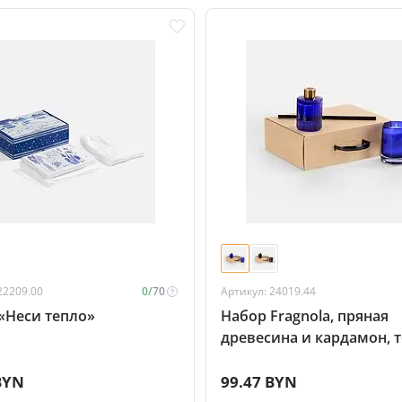
22209.00
0/
70
Артикул: 24019.44
«Неси тепло»
Набор Fragnola, пряная
древесина и кардамон, 
синий
BYN
99.47 BYN