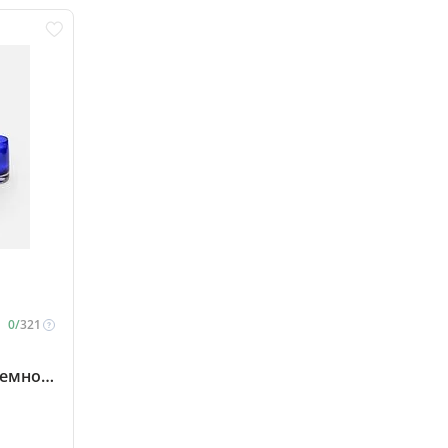
0/
321
темно-