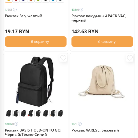
1/
358
438/
0
Рюкзак Fab, желтый
Рюкзак вакуумный PACK VAC,
чёрный
19.17 BYN
142.63 BYN
В корзину
В корзину
1807/
0
14/
0
Рюкзак BASIS HOLD-ON TO GO,
Рюкзак VARESE, Бежевый
Чёрный/Тёмно-Синий