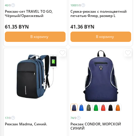
40/
0
10001/
0
Рюкзак-сет TRAVEL TO GO,
Сумка-рюкзак с полноцветной
Чёрный/Оранжевый
печатью Флюр, размер L
61.35 BYN
41.36 BYN
В корзину
В корзину
17/
0
74/
0
Рюкзак Madma, Синий.
Рюкзак CONDOR, МОРСКОЙ
СИНИЙ