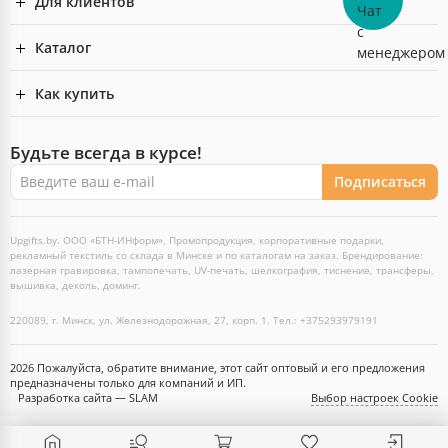
Для клиентов
Каталог
Как купить
Будьте всегда в курсе!
Подписаться
Upgifts.by. ООО «БТН-ИНформ», Промопродукция, корпоративные подарки,
рекламный текстиль со склада в Минске и по каталогам на заказ. Брендирование:
лазерная гравировка, тампопечать, UV-печать, шелкография, тиснение, трансферы,
вышивка, деколь, доминг.
220089, г. Минск, ул. Железнодорожная, 27, корп. 1. Тел.: +375293979191
2026 Пожалуйста, обратите внимание, этот сайт оптовый и его предложения
предназначены только для компаний и ИП.
Разработка сайта — SLAM
Выбор настроек Cookie