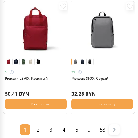
1/
0
29/
0
Рюкзак LEVIX, Красный
Рюкзак SIOX, Серый
50.41 BYN
32.28 BYN
В корзину
В корзину
1
2
3
4
5
...
58