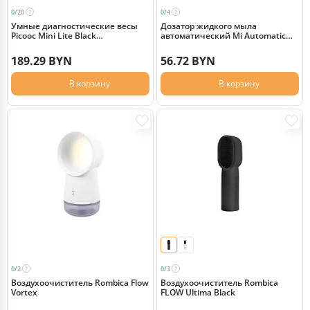
0/
20
0/
4
Умные диагностические весы
Дозатор жидкого мыла
Picooc Mini Lite Black
автоматический Mi Automatic
(6924917717469), черный
Foaming Soap Dispenser
MJXSJ03XW (BHR4558GL)
189.29 BYN
56.72 BYN
В корзину
В корзину
0/
2
0/
3
Воздухоочиститель Rombica Flow
Воздухоочиститель Rombica
Vortex
FLOW Ultima Black