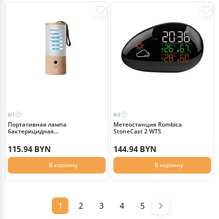
0/
1
0/
2
Портативная лампа
Метеостанция Rombica
бактерицидная
StoneCast 2 WTS
ультрафиолетовая Rombica
Sterilizer A2, белый/коричневый
115.94 BYN
144.94 BYN
В корзину
В корзину
1
2
3
4
5