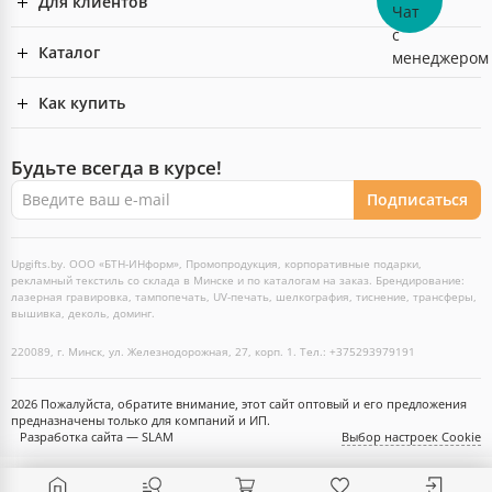
Для клиентов
Каталог
Как купить
Будьте всегда в курсе!
Подписаться
Upgifts.by. ООО «БТН-ИНформ», Промопродукция, корпоративные подарки,
рекламный текстиль со склада в Минске и по каталогам на заказ. Брендирование:
лазерная гравировка, тампопечать, UV-печать, шелкография, тиснение, трансферы,
вышивка, деколь, доминг.
220089, г. Минск, ул. Железнодорожная, 27, корп. 1. Тел.: +375293979191
2026 Пожалуйста, обратите внимание, этот сайт оптовый и его предложения
предназначены только для компаний и ИП.
Разработка сайта — SLAM
Выбор настроек Cookie