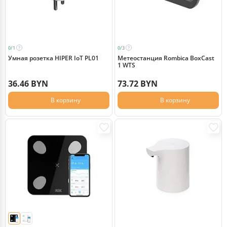
0/
1
0/
3
Умная розетка HIPER IoT PL01
Метеостанция Rombica BoxCast
1 WTS
36.46 BYN
73.72 BYN
В корзину
В корзину