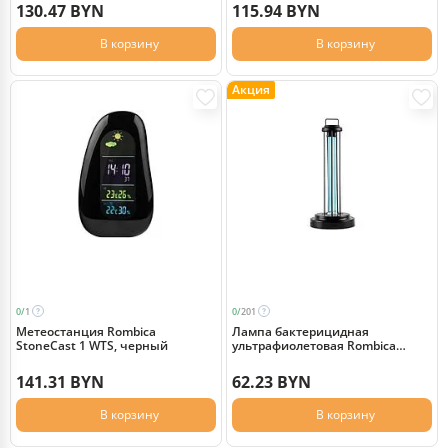
130.47 BYN
115.94 BYN
В корзину
В корзину
Акция
0/
1
0/
201
Метеостанция Rombica
Лампа бактерицидная
StoneCast 1 WTS, черный
ультрафиолетовая Rombica
Sterilizer Z2, черный
141.31 BYN
62.23 BYN
В корзину
В корзину