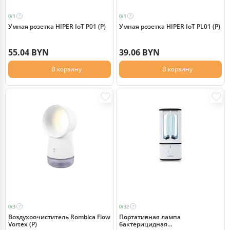
0/
1
0/
1
Умная розетка HIPER IoT P01 (Р)
Умная розетка HIPER IoT PL01 (Р)
55.04 BYN
39.06 BYN
В корзину
В корзину
0/
3
0/
32
Воздухоочиститель Rombica Flow
Портативная лампа
Vortex (Р)
бактерицидная