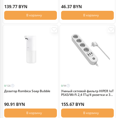
ультрафиолетовая Rombica
Sterilizer B1, белый/черный (Р)
139.77 BYN
46.37 BYN
В корзину
В корзину
0/
126
0/
94
Дозатор Rombica Soap Bubble
Умный сетевой фильтр HIPER IoT
PS43/Wi-Fi 2,4 ГГц/4 розетки и 3
USB порта/2500Вт/10А IoT PS43
90.91 BYN
155.67 BYN
В корзину
В корзину