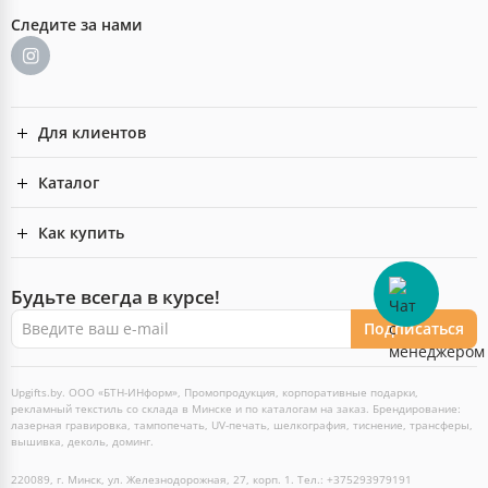
Следите за нами
Для клиентов
Каталог
Как купить
Будьте всегда в курсе!
Подписаться
Upgifts.by. ООО «БТН-ИНформ», Промопродукция, корпоративные подарки,
рекламный текстиль со склада в Минске и по каталогам на заказ. Брендирование:
лазерная гравировка, тампопечать, UV-печать, шелкография, тиснение, трансферы,
вышивка, деколь, доминг.
220089, г. Минск, ул. Железнодорожная, 27, корп. 1. Тел.: +375293979191