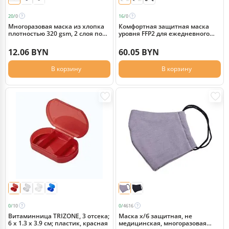
20/
0
16/
0
Многоразовая маска из хлопка
Комфортная защитная маска
плотностью 320 gsm, 2 слоя по
уровня FFP2 для ежедневного
160 gsm, белый
использования, серый
12.06 BYN
60.05 BYN
В корзину
В корзину
0/
10
0/
4616
Витаминница TRIZONE, 3 отсека;
Маска х/б защитная, не
6 x 1.3 x 3.9 см; пластик, красная
медицинская, многоразовая