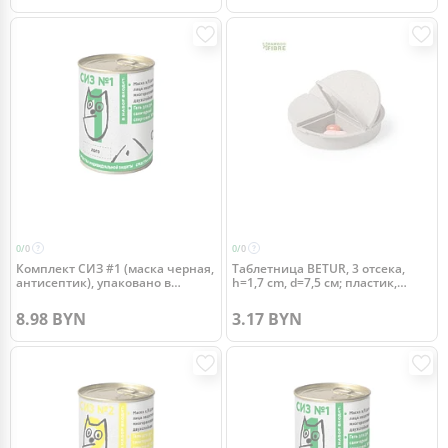
0/
0
0/
0
Комплект СИЗ #1 (маска черная,
Таблетница BETUR, 3 отсека,
антисептик), упаковано в
h=1,7 cm, d=7,5 см; пластик,
жестяную банку
бамбуковое волокно
8.98 BYN
3.17 BYN