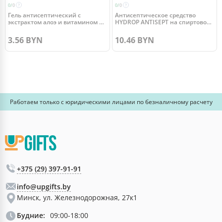
0/
0
0/
0
Гель антисептический с
Антисептическое средство
экстрактом алоэ и витамином Е,
HYDROP ANTISEPT на спиртовой
50 мл флакон
основе, 100 мл.
3.56 BYN
10.46 BYN
Работаем только с юридическими лицами по безналичному расчету
+375 (29) 397-91-91
info@upgifts.by
Минск, ул. Железнодорожная, 27к1
Будние:
09:00-18:00