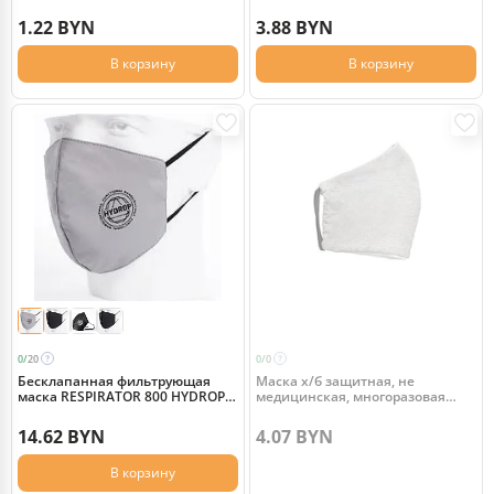
двухслойная, серая
1.22 BYN
3.88 BYN
В корзину
В корзину
0/
20
0/
0
Бесклапанная фильтрующая
Маска х/б защитная, не
маска RESPIRATOR 800 HYDROP
медицинская, многоразовая
серая с логотипом в фирменном
двухслойная, серая
пакете
14.62 BYN
4.07 BYN
В корзину