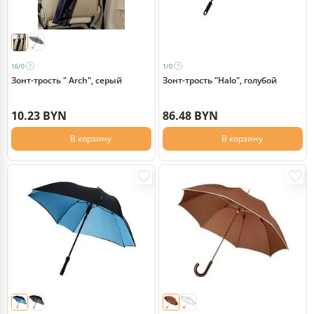
16/
0
1/
0
Зонт-трость " Arch", серый
Зонт-трость "Halo", голубой
10.23 BYN
86.48 BYN
В корзину
В корзину