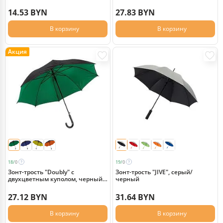
14.53 BYN
27.83 BYN
В корзину
В корзину
Акция
18/
0
19/
0
Зонт-трость "Doubly" с
Зонт-трость "JIVE", серый/
двухцветным куполом, черный/
черный
зеленый
27.12 BYN
31.64 BYN
В корзину
В корзину