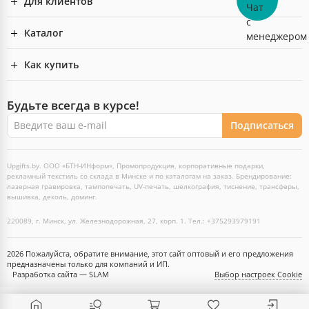
Для клиентов
Каталог
Как купить
Будьте всегда в курсе!
Подписаться
Upgifts.by. ООО «БТН-ИНформ», Промопродукция, корпоративные подарки,
рекламный текстиль со склада в Минске и по каталогам на заказ. Брендирование:
лазерная гравировка, тампопечать, UV-печать, шелкография, тиснение, трансферы,
вышивка, деколь, доминг.
220089, г. Минск, ул. Железнодорожная, 27, корп. 1. Тел.: +375293979191
2026 Пожалуйста, обратите внимание, этот сайт оптовый и его предложения
предназначены только для компаний и ИП.
Разработка сайта — SLAM
Выбор настроек Cookie