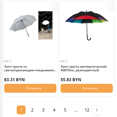
6/
0
4/
0
Зонт-трость со
Зонт-трость автоматический,
светоотражающим покрымием
40870mc, разноцветный
"REFLECTIVE", серый
83.31 BYN
55.83 BYN
В корзину
В корзину
1
2
3
4
5
...
12