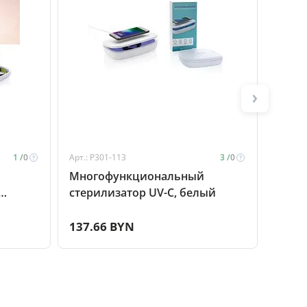
1 /
0
Арт.: P301-113
3 /
0
Арт.: 5
Многофункциональный
Термо
стерилизатор UV-C, белый
желт
137.66 BYN
49.7