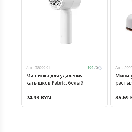
Арт.: 58000.01
409 /
0
Арт.: 590
Машинка для удаления
Мини-у
катышков Fabric, белый
распыл
24.93 BYN
35.69