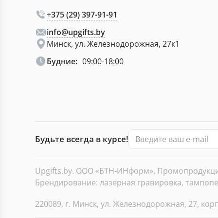
+375 (29) 397-91-91
info@upgifts.by
Минск, ул. Железнодорожная, 27к1
Будние:
09:00-18:00
Будьте всегда в курсе!
Upgifts.by. ООО «БТН-ИНформ», Промопродукция
Брендирование: лазерная гравировка, тампопеч
220089, г. Минск, ул. Железнодорожная, 27, корп