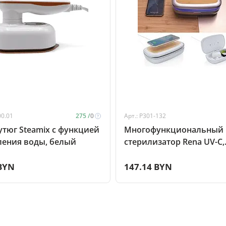
00.01
275 /
0
Арт.: P301-132
тюг Steamix с функцией
Многофункциональный
ения воды, белый
стерилизатор Rena UV-C,
белый, натуральный
 BYN
147.14 BYN