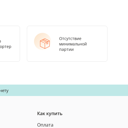
Отсутствие
р
минимальной
ортер
партии
чету
Как купить
Оплата