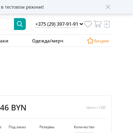
 в тестовом режиме!
+375 (29) 397-91-91
аки
Одежда/мерч
Акции
.46 BYN
Цена с НДС
е
Под заказ
Резервы
Количество