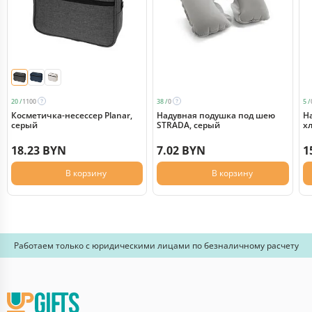
20 /
1100
38 /
0
5 /
Косметичка-несессер Planar,
Надувная подушка под шею
Н
серый
STRADA, серый
х
18.23 BYN
7.02 BYN
1
В корзину
В корзину
Работаем только с юридическими лицами по безналичному расчету