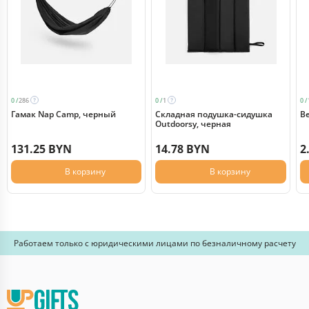
0 /
286
0 /
1
0 /
Гамак Nap Camp, черный
Складная подушка-сидушка
Ве
Outdoorsy, черная
131.25 BYN
14.78 BYN
2
В корзину
В корзину
Работаем только с юридическими лицами по безналичному расчету