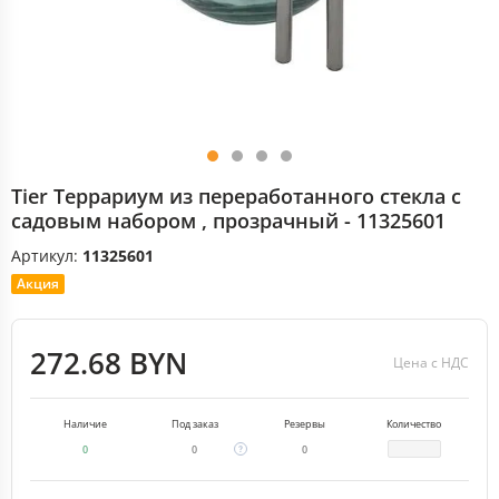
Tier Террариум из переработанного стекла с
садовым набором , прозрачный - 11325601
Артикул:
11325601
Акция
272.68 BYN
Цена с НДС
Наличие
Под заказ
Резервы
Количество
0
0
0