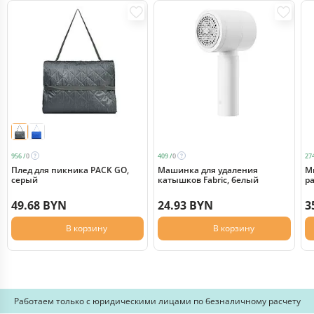
956 /
0
409 /
0
274
Плед для пикника PACK GO,
Машинка для удаления
М
серый
катышков Fabric, белый
р
49.68 BYN
24.93 BYN
3
В корзину
В корзину
Работаем только с юридическими лицами по безналичному расчету