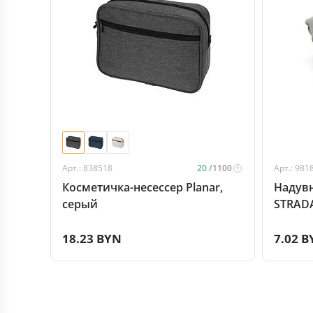
Арт.: 838518
20 /
1100
Арт.: 981
Косметичка-несессер Planar,
Надув
серый
STRADA
18.23 BYN
7.02 B