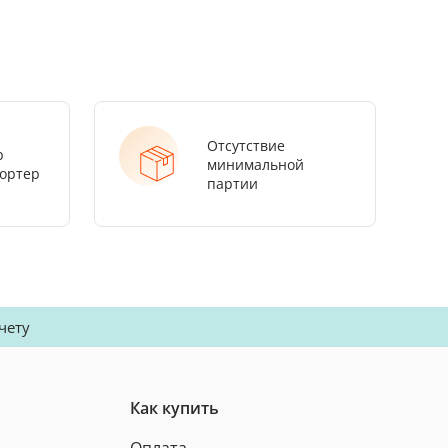
Отсутствие
р
минимальной
ортер
партии
чету
Как купить