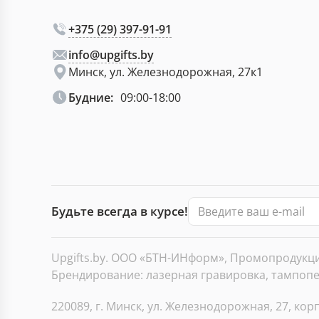
+375 (29) 397-91-91
info@upgifts.by
Минск, ул. Железнодорожная, 27к1
Будние:
09:00-18:00
Будьте всегда в курсе!
Upgifts.by. ООО «БТН-ИНформ», Промопродукция
Брендирование: лазерная гравировка, тампопеч
220089, г. Минск, ул. Железнодорожная, 27, корп