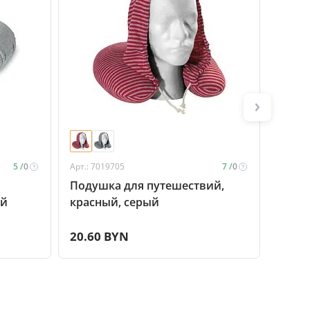
5 /
0
Арт.: 7019705
7 /
0
Арт.: P
Подушка для путешествий,
Набо
ый
красный, серый
Comfo
20.60 BYN
25.9