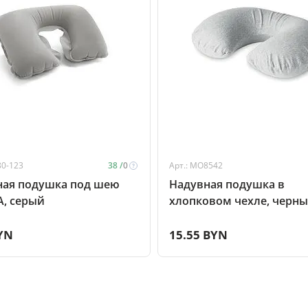
80-123
38 /
0
Арт.: MO8542
ная подушка под шею
Надувная подушка в
, серый
хлопковом чехле, черн
YN
15.55 BYN