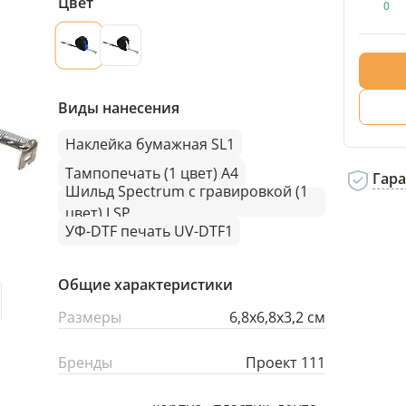
Цвет
0
Виды нанесения
Наклейка бумажная SL1
Тампопечать (1 цвет) A4
Гар
Шильд Spectrum с гравировкой (1
цвет) LSP
УФ-DTF печать UV-DTF1
Общие характеристики
Размеры
6,8x6,8x3,2 см
Бренды
Проект 111