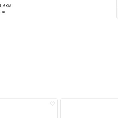
,9 см
рах