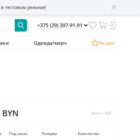
 в тестовом режиме!
+375 (29) 397-91-91
аки
Одежда/мерч
Акции
6 BYN
Цена с НДС
е
Под заказ
Резервы
Количество