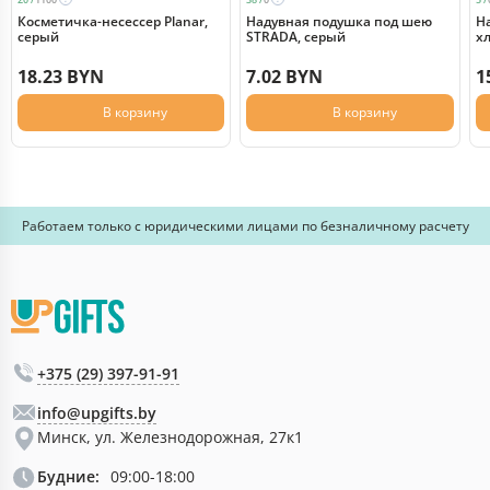
Косметичка-несессер Planar,
Надувная подушка под шею
Н
серый
STRADA, серый
х
18.23 BYN
7.02 BYN
1
В корзину
В корзину
Работаем только с юридическими лицами по безналичному расчету
+375 (29) 397-91-91
info@upgifts.by
Минск, ул. Железнодорожная, 27к1
Будние:
09:00-18:00