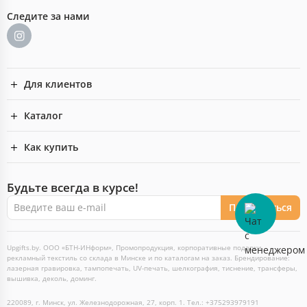
Следите за нами
Для клиентов
Каталог
Как купить
Будьте всегда в курсе!
Подписаться
Upgifts.by. ООО «БТН-ИНформ», Промопродукция, корпоративные подарки,
рекламный текстиль со склада в Минске и по каталогам на заказ. Брендирование:
лазерная гравировка, тампопечать, UV-печать, шелкография, тиснение, трансферы,
вышивка, деколь, доминг.
220089, г. Минск, ул. Железнодорожная, 27, корп. 1. Тел.: +375293979191