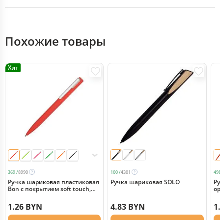
Похожие товары
Хит
369 /
8990
100 /
4301
498
Ручка шариковая пластиковая
Ручка шариковая SOLO
Ру
Bon с покрытием soft touch,
о
красный
1.26 BYN
4.83 BYN
1