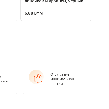
линейкой и уровнем, чёрный
лине
часа
6.88 BYN
6.88
Отсутствие
р
минимальной
ортер
партии