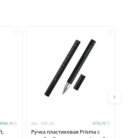
4986 /
0
Арт.: 1091.02
4753 /
0
Арт.: 1
t,
Ручка пластиковая Prisma с
Ручка п