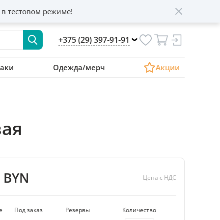
 в тестовом режиме!
+375 (29) 397-91-91
аки
Одежда/мерч
Акции
вая
9 BYN
Цена с НДС
е
Под заказ
Резервы
Количество