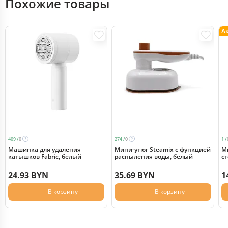
Похожие товары
А
409 /
0
274 /
0
1 /
Машинка для удаления
Мини-утюг Steamix с функцией
М
катышков Fabric, белый
распыления воды, белый
сте
б
24.93 BYN
35.69 BYN
1
В корзину
В корзину