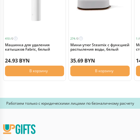
410 /
0
274 /
0
1 /
Машинка для удаления
Мини-утюг Steamix с функцией
М
катышков Fabric, белый
распыления воды, белый
сте
б
24.93 BYN
35.69 BYN
1
В корзину
В корзину
Работаем только с юридическими лицами по безналичному расчету