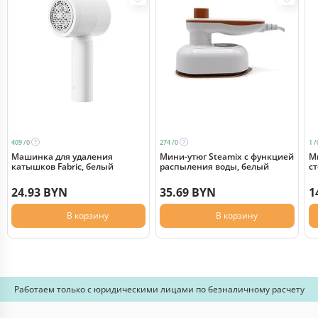
409 /
0
274 /
0
1 /
Машинка для удаления
Мини-утюг Steamix с функцией
М
катышков Fabric, белый
распыления воды, белый
сте
б
24.93 BYN
35.69 BYN
1
В корзину
В корзину
Работаем только с юридическими лицами по безналичному расчету