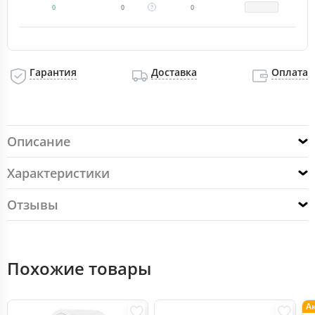
0
0
0
Гарантия
Доставка
Оплата
Описание
Характеристики
Отзывы
Похожие товары
А