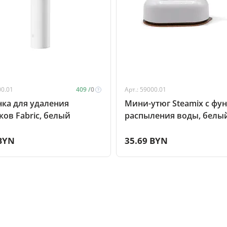
00.01
409 /
0
Арт.: 59000.01
ка для удаления
Мини-утюг Steamix с фу
ов Fabric, белый
распыления воды, белы
 BYN
35.69 BYN