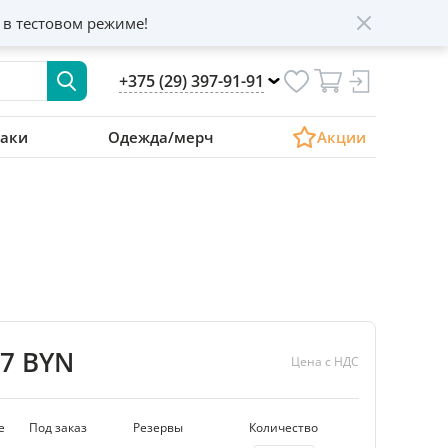
 в тестовом режиме!
+375 (29) 397-91-91
аки
Одежда/мерч
Акции
87 BYN
Цена с НДС
е
Под заказ
Резервы
Количество