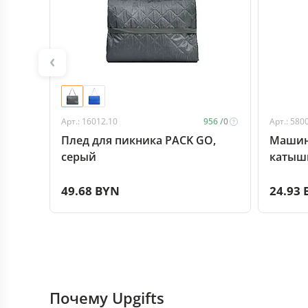
Арт.: 16012.10
956 /
0
Арт.: 580
Плед для пикника PACK GO,
Машин
серый
катышк
49.68 BYN
24.93
Почему Upgifts