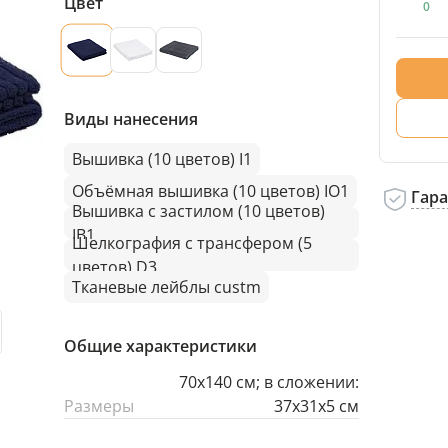
Цвет
0
Виды нанесения
Вышивка (10 цветов) I1
Объёмная вышивка (10 цветов) IO1
Гар
Вышивка с застилом (10 цветов)
IB1
Шелкография с трансфером (5
цветов) D3
Тканевые лейблы custm
Общие характеристики
70х140 см; в сложении:
Размеры
37х31х5 см