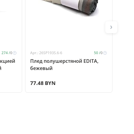
274 /
0
Арт.: 26SP193S.6-6
50 /
0
Арт.: 2
нкцией
Плед полушерстяной EDITA,
Плед
й
бежевый
COMF
77.48 BYN
71.8