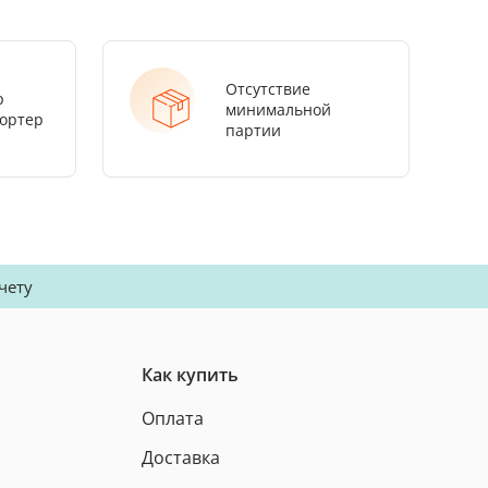
Отсутствие
р
минимальной
ортер
партии
чету
Как купить
Оплата
Доставка