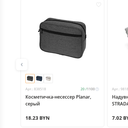
Арт.: 838518
20 /
1100
Арт.: 981
Косметичка-несессер Planar,
Надув
серый
STRADA
18.23 BYN
7.02 B