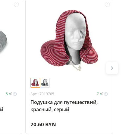
Акция
5 /
0
Арт.: 7019705
7 /
0
Арт.: P
Подушка для путешествий,
Набо
ый
красный, серый
Comfo
20.60 BYN
25.9