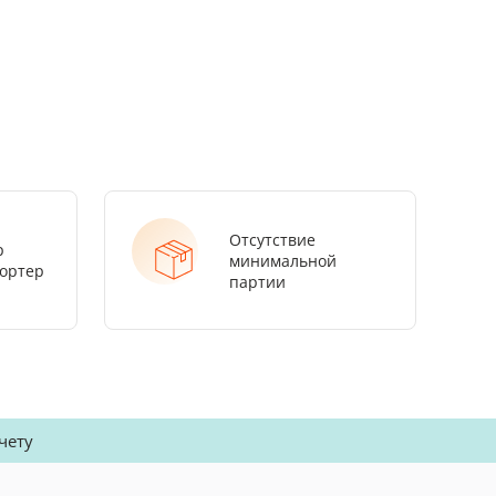
Отсутствие
р
минимальной
ортер
партии
чету