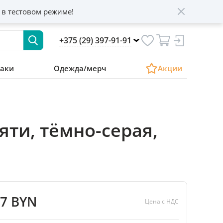
 в тестовом режиме!
+375 (29) 397-91-91
аки
Одежда/мерч
Акции
ти, тёмно-серая,
57 BYN
Цена с НДС