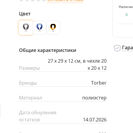
Наличи
Цвет
0
Гар
Общие характеристики
27 х 29 х 12 см, в чехле 20
Размеры
х 20 х 12
Бренды
Torber
Материал
полиэстер
Дата обнуления
остатков
14.07.2026