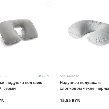
80-123
38 /
0
Арт.: MO8542
ная подушка под шею
Надувная подушка в
, серый
хлопковом чехле, черн
YN
15.55 BYN