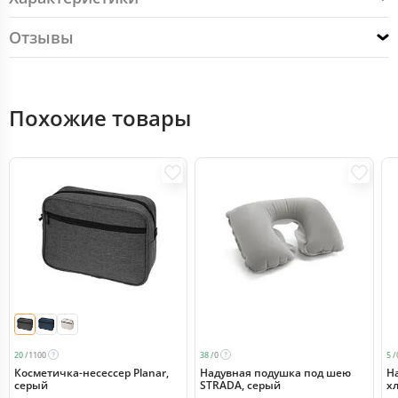
Отзывы
Похожие товары
20 /
1100
38 /
0
5 /
Косметичка-несессер Planar,
Надувная подушка под шею
Н
серый
STRADA, серый
х