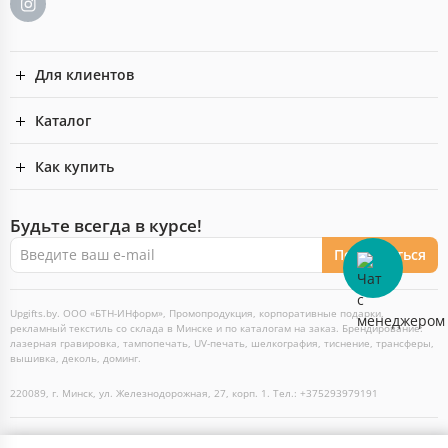
Для клиентов
Каталог
Как купить
Будьте всегда в курсе!
Подписаться
Upgifts.by. ООО «БТН-ИНформ», Промопродукция, корпоративные подарки,
рекламный текстиль со склада в Минске и по каталогам на заказ. Брендирование:
лазерная гравировка, тампопечать, UV-печать, шелкография, тиснение, трансферы,
вышивка, деколь, доминг.
220089, г. Минск, ул. Железнодорожная, 27, корп. 1. Тел.: +375293979191
2026 Пожалуйста, обратите внимание, этот сайт оптовый и его предложения