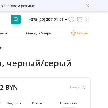
 в тестовом режиме!
+375 (29) 397-91-91
аки
Одежда/мерч
Акции
on
n, черный/серый
82 BYN
Цена с НДС
е
Под заказ
Резервы
Количество