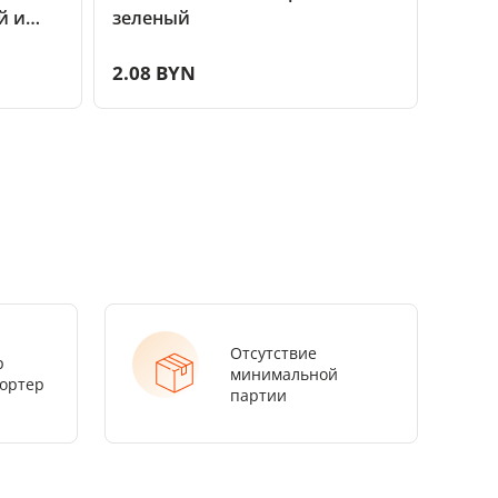
й и
зеленый
крас
2.08 BYN
2.08
Отсутствие
р
минимальной
ортер
партии