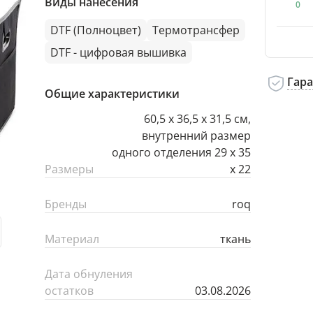
Виды нанесения
0
DTF (Полноцвет)
Термотрансфер
DTF - цифровая вышивка
Гар
Общие характеристики
60,5 х 36,5 х 31,5 см,
внутренний размер
одного отделения 29 х 35
Размеры
х 22
Бренды
roq
Материал
ткань
Дата обнуления
остатков
03.08.2026