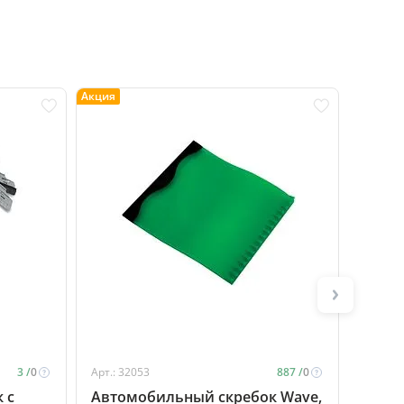
Акция
Акция
3 /
0
Арт.: 32053
887 /
0
Арт.: 3
 с
Автомобильный скребок Wave,
Авто