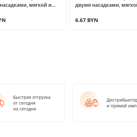
насадками, мягкой и
двумя насадками, мягко
й, белый
жесткой, черный
YN
6.67 BYN
Быстрая отгрузка
Дистрибьюто
от сегодня
и прямой имп
на сегодня