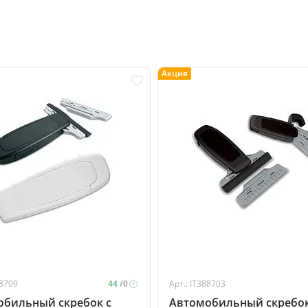
Акция
88709
44 /
0
Арт.: IT388703
обильный скребок с
Автомобильный скребок