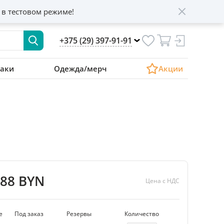
 в тестовом режиме!
+375 (29) 397-91-91
аки
Одежда/мерч
Акции
.88 BYN
Цена с НДС
е
Под заказ
Резервы
Количество