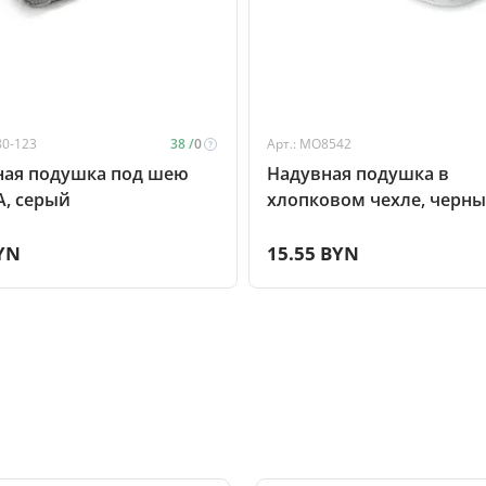
80-123
38 /
0
Арт.: MO8542
ная подушка под шею
Надувная подушка в
, серый
хлопковом чехле, черн
YN
15.55 BYN