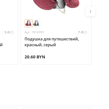
5 /
0
Арт.: 7019705
7 /
0
Арт.: P
Подушка для путешествий,
Набо
ый
красный, серый
Comfo
20.60 BYN
25.9