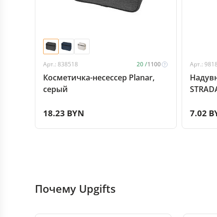
Арт.: 838518
20 /
1100
Арт.: 981
Косметичка-несессер Planar,
Надув
серый
STRADA
18.23 BYN
7.02 B
Почему Upgifts