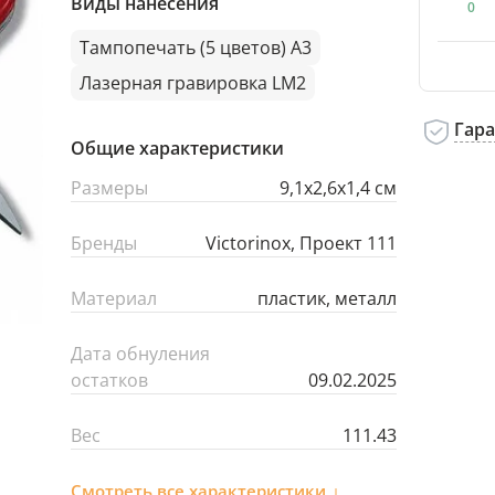
Виды нанесения
0
Тампопечать (5 цветов) A3
Лазерная гравировка LM2
Гар
Общие характеристики
Размеры
9,1x2,6x1,4 см
Бренды
Victorinox, Проект 111
Материал
пластик, металл
Дата обнуления
остатков
09.02.2025
Вес
111.43
Смотреть все характеристики