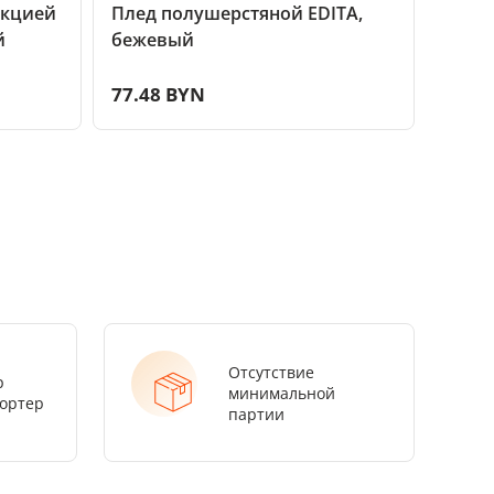
нкцией
Плед полушерстяной EDITA,
Плед
й
бежевый
COMF
77.48 BYN
71.8
Отсутствие
р
минимальной
ортер
партии