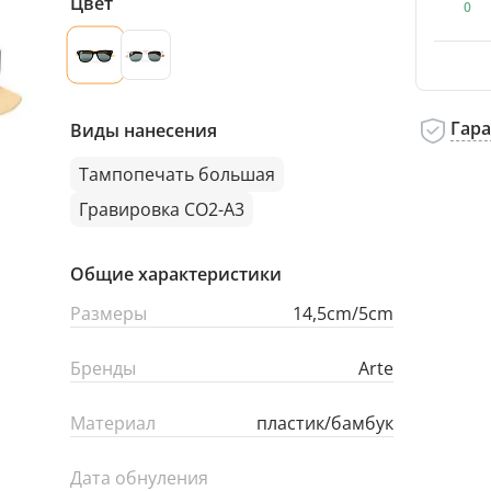
Цвет
0
Гар
Виды нанесения
Тампопечать большая
Гравировка CO2-А3
Общие характеристики
Размеры
14,5cm/5cm
Бренды
Arte
Материал
пластик/бамбук
Дата обнуления