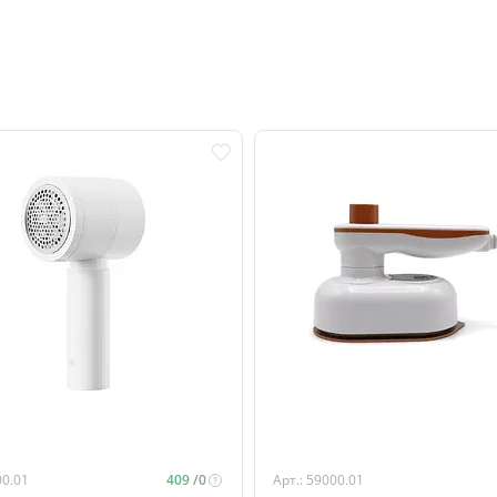
00.01
409 /
0
Арт.: 59000.01