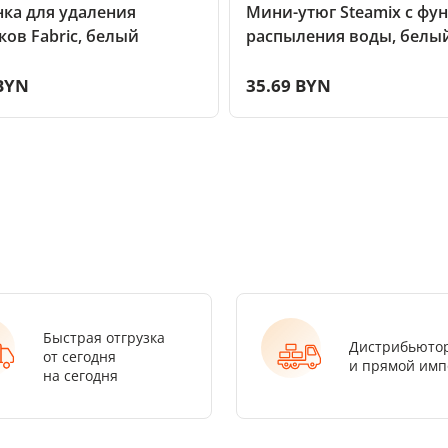
ка для удаления
Мини-утюг Steamix с фу
ов Fabric, белый
распыления воды, белы
 BYN
35.69 BYN
Быстрая отгрузка
Дистрибьюто
от сегодня
и прямой имп
на сегодня