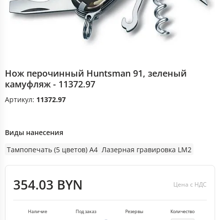
Нож перочинный Huntsman 91, зеленый
камуфляж - 11372.97
Артикул:
11372.97
Виды нанесения
Тампопечать (5 цветов) A4
Лазерная гравировка LM2
354.03 BYN
Цена с НДС
Наличие
Под заказ
Резервы
Количество