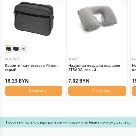
20 /
1100
38 /
0
5 /
Косметичка-несессер Planar,
Надувная подушка под шею
Н
серый
STRADA, серый
х
18.23 BYN
7.02 BYN
1
В корзину
В корзину
Работаем только с юридическими лицами по безналичному расчету