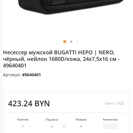
Несессер мужской BUGATTI НЕРО | NERO,
чёрный, нейлон 1680D/кожа, 24х7,5х16 см -
49640401
Артикул:
49640401
423.24 BYN
Цена с НДС
Наличие
Под заказ
Резервы
Количество
0
0
0