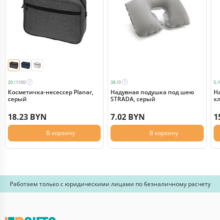
20 /
1100
38 /
0
5 /
Косметичка-несессер Planar,
Надувная подушка под шею
Н
серый
STRADA, серый
х
18.23 BYN
7.02 BYN
1
В корзину
В корзину
Работаем только с юридическими лицами по безналичному расчету