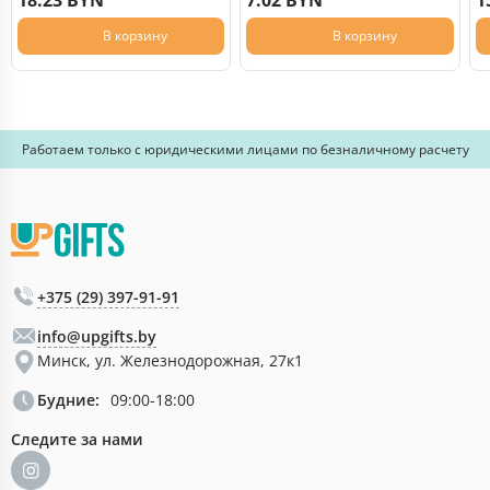
18.23 BYN
7.02 BYN
1
В корзину
В корзину
Работаем только с юридическими лицами по безналичному расчету
+375 (29) 397-91-91
info@upgifts.by
Минск, ул. Железнодорожная, 27к1
Будние:
09:00-18:00
Следите за нами