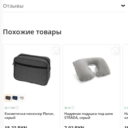
Отзывы
Похожие товары
20 /
1100
38 /
0
5 /
Косметичка-несессер Planar,
Надувная подушка под шею
Н
серый
STRADA, серый
х