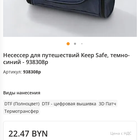
Несессер для путешествий Keep Safe, темно-
синий - 938308p
Артикул:
938308p
Виды нанесения
DTF (Полноцвет)
DTF - цифровая вышивка
3D Патч
Термотрансфер
22.47 BYN
Цена с НДС