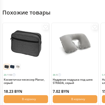
Похожие товары
20 /
1100
38 /
0
5 /
Косметичка-несессер Planar,
Надувная подушка под шею
Н
серый
STRADA, серый
х
18.23 BYN
7.02 BYN
1
В корзину
В корзину