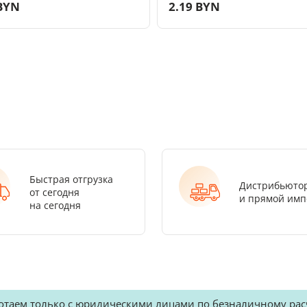
 BYN
2.19 BYN
Быстрая отгрузка
Дистрибьюто
от сегодня
и прямой имп
на сегодня
отаем только с юридическими лицами по безналичному рас