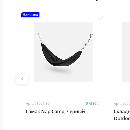
Новинка
Арт.: 63091.30
0 /
286
Арт.: 205
Гамак Nap Camp, черный
Склад
Outdoo