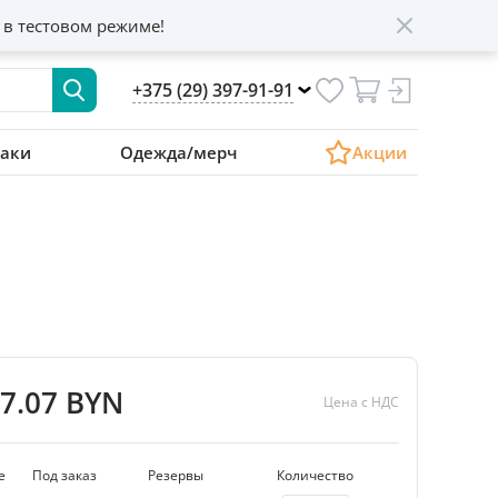
 в тестовом режиме!
+375 (29) 397-91-91
аки
Одежда/мерч
Акции
67.07 BYN
Цена с НДС
е
Под заказ
Резервы
Количество