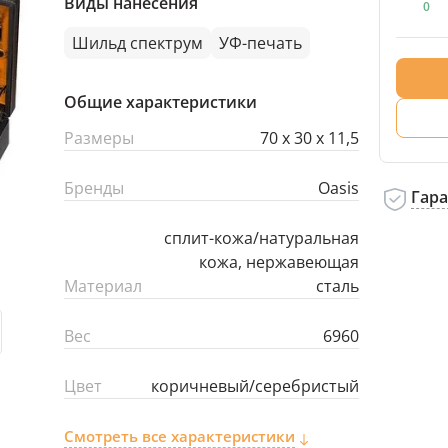
Виды нанесения
0
Шильд спектрум
УФ-печать
Общие характеристики
Размеры
70 х 30 х 11,5
Бренды
Oasis
Гар
сплит-кожа/натуральная
кожа, нержавеющая
Материал
сталь
Вес
6960
Цвет
коричневый/серебристый
Смотреть все характеристики