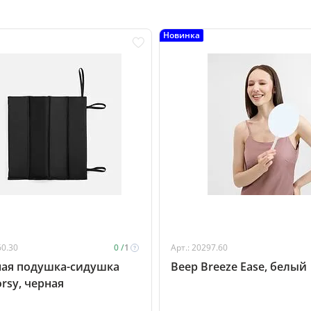
Новинка
60.30
0 /
1
Арт.: 20297.60
ная подушка-сидушка
Веер Breeze Ease, белый
rsy, черная