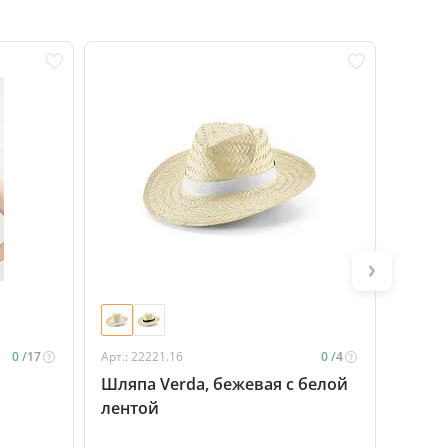
Новинка
0 /
17
Арт.: 22221.16
0 /
4
Арт.: 2
Шляпа Verda, бежевая с белой
Шляп
лентой