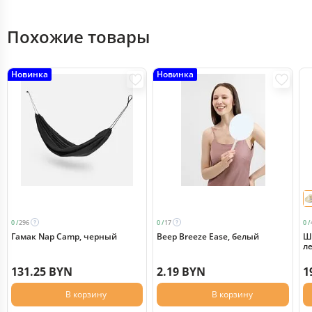
Похожие товары
Новинка
Новинка
0 /
296
0 /
17
0 /
Гамак Nap Camp, черный
Веер Breeze Ease, белый
Ш
л
131.25 BYN
2.19 BYN
1
В корзину
В корзину