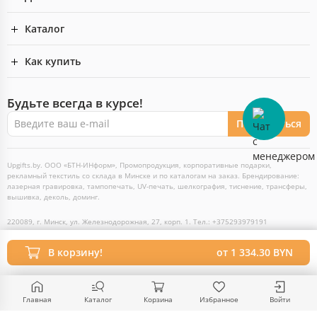
Каталог
Как купить
Будьте всегда в курсе!
Подписаться
Upgifts.by. ООО «БТН-ИНформ», Промопродукция, корпоративные подарки,
рекламный текстиль со склада в Минске и по каталогам на заказ. Брендирование:
лазерная гравировка, тампопечать, UV-печать, шелкография, тиснение, трансферы,
вышивка, деколь, доминг.
220089, г. Минск, ул. Железнодорожная, 27, корп. 1. Тел.: +375293979191
В корзину!
от 1 334.30 BYN
2026 Пожалуйста, обратите внимание, этот сайт оптовый и его предложения
предназначены только для компаний и ИП.
Разработка сайта — SLAM
Выбор настроек Cookie
Главная
Каталог
Корзина
Избранное
Войти