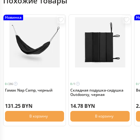
Похожие товары
Новинка
Н
0 /
286
0 /
1
0 /
Гамак Nap Camp, черный
Складная подушка-сидушка
Ве
Outdoorsy, черная
131.25 BYN
14.78 BYN
2
В корзину
В корзину