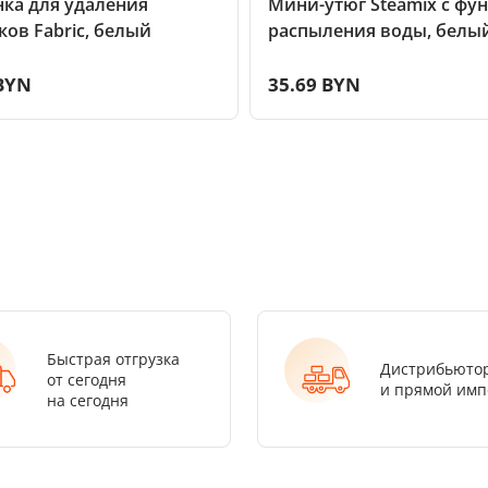
ка для удаления
Мини-утюг Steamix с фу
ов Fabric, белый
распыления воды, белы
 BYN
35.69 BYN
Быстрая отгрузка
Дистрибьюто
от сегодня
и прямой имп
на сегодня