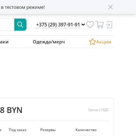
 в тестовом режиме!
+375 (29) 397-91-91
аки
Одежда/мерч
Акции
08 BYN
Цена с НДС
е
Под заказ
Резервы
Количество