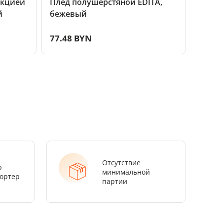
нкцией
Плед полушерстяной EDITA,
Плед
й
бежевый
COMF
77.48 BYN
71.8
Отсутствие
р
минимальной
ортер
партии