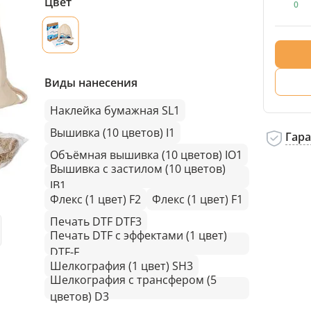
Цвет
0
Виды нанесения
Наклейка бумажная SL1
Вышивка (10 цветов) I1
Гар
Объёмная вышивка (10 цветов) IO1
Вышивка с застилом (10 цветов)
IB1
Флекс (1 цвет) F2
Флекс (1 цвет) F1
Печать DTF DTF3
Печать DTF с эффектами (1 цвет)
DTF-F
Шелкография (1 цвет) SH3
Шелкография с трансфером (5
цветов) D3