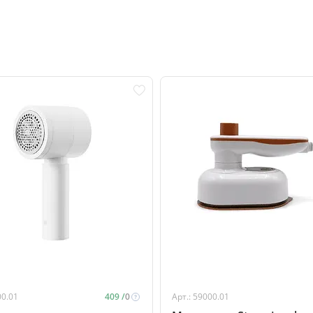
00.01
409 /
0
Арт.: 59000.01