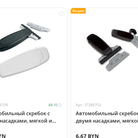
Акция
88709
44 /
0
Арт.: IT388703
обильный скребок с
Автомобильный скребок
насадками, мягкой и
двумя насадками, мягко
й, белый
жесткой, черный
YN
6.67 BYN