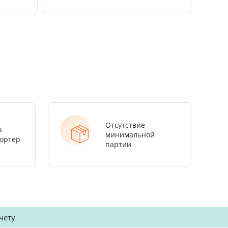
Отсутствие
р
минимальной
ортер
партии
чету