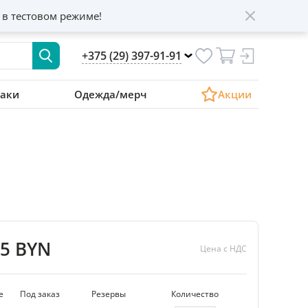
 в тестовом режиме!
+375 (29) 397-91-91
аки
Одежда/мерч
Акции
65 BYN
Цена с НДС
е
Под заказ
Резервы
Количество