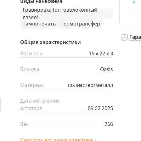
Виды нанесения
0
Гравировка (оптоволоконный
лазер)
Тампопечать
Термотрансфер
Гар
Общие характеристики
Размеры
15 х 22 х 3
Бренды
Oasis
Материал
полиэстер/металл
Дата обнуления
остатков
09.02.2025
Вес
266
Смотреть все характеристики