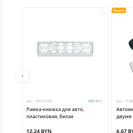
Акция
Арт.: PK010100
350 /
0
Арт.: IT3
Рамка-книжка для авто,
Автом
пластиковая, белая
двумя 
жестко
12.24 BYN
6.67 B