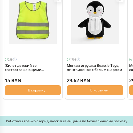
0 /
299
0 /
1708
0 /
Жилет детский со
Мягкая игрушка Beastie Toys,
Мя
светоотражающими
пингвиненок с белым шарфом
с
элементами CO-1д, желтый
неон
15 BYN
29.62 BYN
2
В корзину
В корзину
Работаем только с юридическими лицами по безналичному расчету