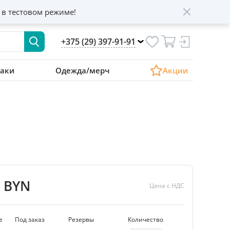
 в тестовом режиме!
+375 (29) 397-91-91
аки
Одежда/мерч
Акции
4 BYN
Цена с НДС
е
Под заказ
Резервы
Количество