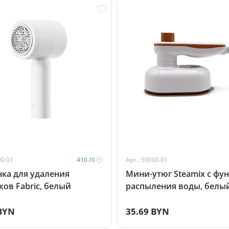
00.01
410 /
0
Арт.: 59000.01
ка для удаления
Мини-утюг Steamix с фу
ов Fabric, белый
распыления воды, белы
 BYN
35.69 BYN