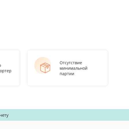
Отсутствие
р
минимальной
ортер
партии
чету