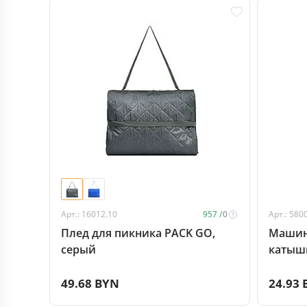
Арт.: 16012.10
957 /
0
Арт.: 580
Плед для пикника PACK GO,
Машин
серый
катышк
49.68 BYN
24.93