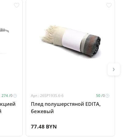
274 /
0
Арт.: 26SP193S.6-6
50 /
0
Арт.: 2
нкцией
Плед полушерстяной EDITA,
Плед
й
бежевый
COMF
77.48 BYN
71.8