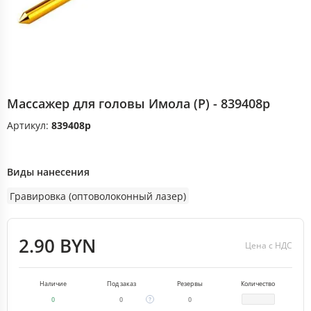
Массажер для головы Имола (Р) - 839408р
Артикул:
839408р
Виды нанесения
Гравировка (оптоволоконный лазер)
2.90 BYN
Цена с НДС
Наличие
Под заказ
Резервы
Количество
0
0
0