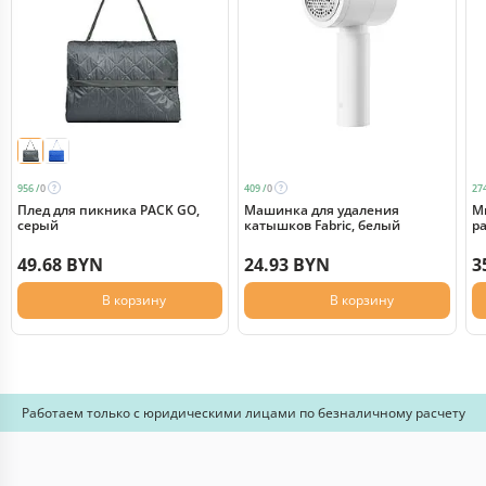
956 /
0
409 /
0
274
Плед для пикника PACK GO,
Машинка для удаления
М
серый
катышков Fabric, белый
р
49.68 BYN
24.93 BYN
3
В корзину
В корзину
Работаем только с юридическими лицами по безналичному расчету