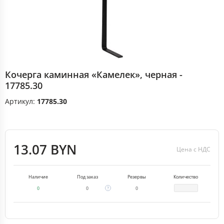
Кочерга каминная «Камелек», черная -
17785.30
Артикул:
17785.30
13.07 BYN
Цена с НДС
Наличие
Под заказ
Резервы
Количество
0
0
0