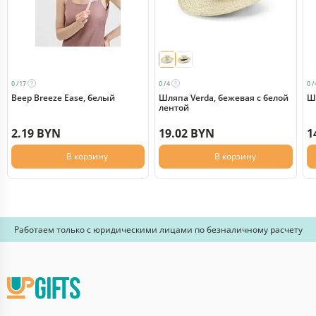
0 /
17
0 /
4
0 /
Веер Breeze Ease, белый
Шляпа Verda, бежевая с белой
Ш
лентой
2.19 BYN
19.02 BYN
1
В корзину
В корзину
Работаем только с юридическими лицами по безналичному расчету