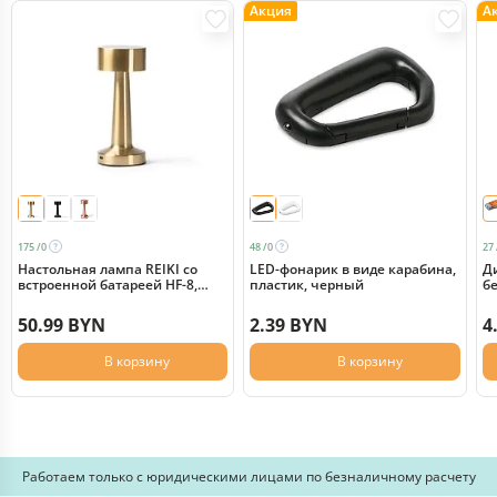
Акция
А
175 /
0
48 /
0
27 
Настольная лампа REIKI cо
LED-фонарик в виде карабина,
Ди
встроенной батареей HF-8,
пластик, черный
б
золотой
о
50.99 BYN
2.39 BYN
4
В корзину
В корзину
Работаем только с юридическими лицами по безналичному расчету