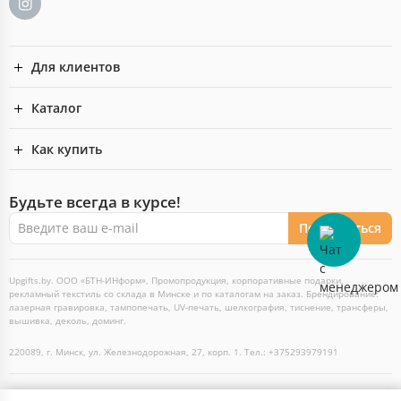
Для клиентов
Каталог
Как купить
Будьте всегда в курсе!
Подписаться
Upgifts.by. ООО «БТН-ИНформ», Промопродукция, корпоративные подарки,
рекламный текстиль со склада в Минске и по каталогам на заказ. Брендирование:
лазерная гравировка, тампопечать, UV-печать, шелкография, тиснение, трансферы,
вышивка, деколь, доминг.
220089, г. Минск, ул. Железнодорожная, 27, корп. 1. Тел.: +375293979191
2026 Пожалуйста, обратите внимание, этот сайт оптовый и его предложения