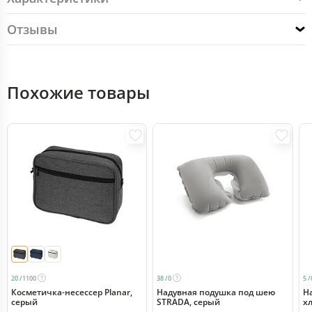
Отзывы
Похожие товары
20 /
1100
38 /
0
5 /
Косметичка-несессер Planar,
Надувная подушка под шею
Н
серый
STRADA, серый
х