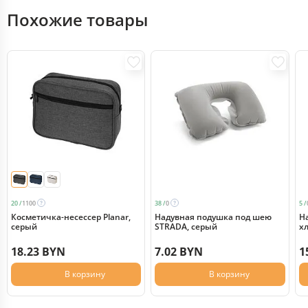
Похожие товары
20 /
1100
38 /
0
5 /
Косметичка-несессер Planar,
Надувная подушка под шею
Н
серый
STRADA, серый
х
18.23 BYN
7.02 BYN
1
В корзину
В корзину