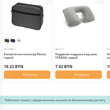
20 /
1100
38 /
0
5 /
Косметичка-несессер Planar,
Надувная подушка под шею
Н
серый
STRADA, серый
х
18.23 BYN
7.02 BYN
1
В корзину
В корзину
Работаем только с юридическими лицами по безналичному расчету