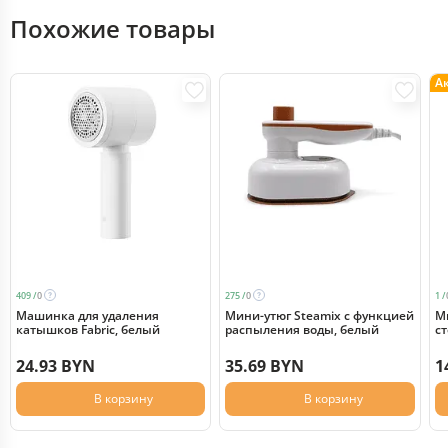
Похожие товары
А
409 /
0
275 /
0
1 /
Машинка для удаления
Мини-утюг Steamix с функцией
М
катышков Fabric, белый
распыления воды, белый
сте
б
24.93 BYN
35.69 BYN
1
В корзину
В корзину