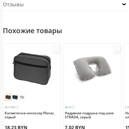
Отзывы
Похожие товары
20 /
1100
38 /
0
5 /
Косметичка-несессер Planar,
Надувная подушка под шею
Н
серый
STRADA, серый
х
18.23 BYN
7.02 BYN
1