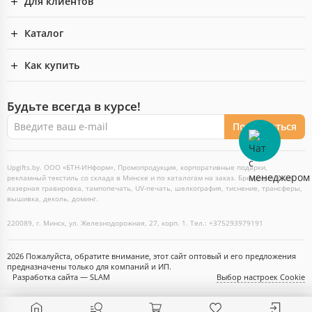
Для клиентов
Каталог
Как купить
Будьте всегда в курсе!
Подписаться
Upgifts.by. ООО «БТН-ИНформ», Промопродукция, корпоративные подарки,
рекламный текстиль со склада в Минске и по каталогам на заказ. Брендирование:
лазерная гравировка, тампопечать, UV-печать, шелкография, тиснение, трансферы,
вышивка, деколь, доминг.
220089, г. Минск, ул. Железнодорожная, 27, корп. 1. Тел.: +375293979191
2026 Пожалуйста, обратите внимание, этот сайт оптовый и его предложения
предназначены только для компаний и ИП.
Разработка сайта — SLAM
Выбор настроек Cookie