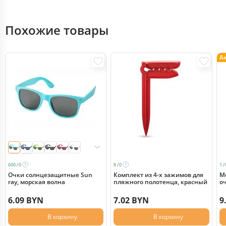
Похожие товары
А
600 /
0
8 /
0
1 /
Очки солнцезащитные Sun
Комплект из 4-х зажимов для
М
ray, морская волна
пляжного полотенца, красный
о
п
к
6.09 BYN
7.02 BYN
9
В корзину
В корзину