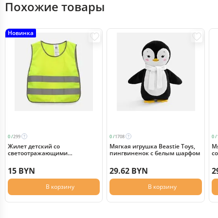
Похожие товары
Новинка
0 /
299
0 /
1708
0 /
Жилет детский со
Мягкая игрушка Beastie Toys,
Мя
светоотражающими
пингвиненок с белым шарфом
с
элементами CO-1д, желтый
неон
15 BYN
29.62 BYN
2
В корзину
В корзину