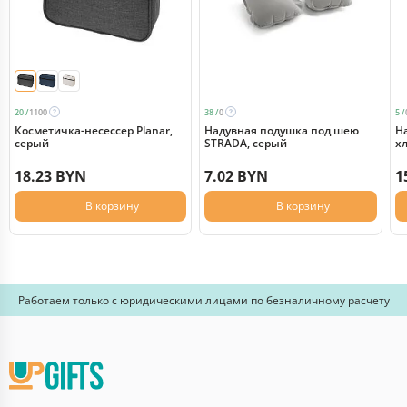
20 /
1100
38 /
0
5 /
Косметичка-несессер Planar,
Надувная подушка под шею
Н
серый
STRADA, серый
х
18.23 BYN
7.02 BYN
1
В корзину
В корзину
Работаем только с юридическими лицами по безналичному расчету